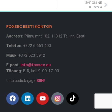
JÄRGMINE
LITE seeria
FOXSEC EESTI KONTOR
Aadress:
Pärnu mnt 102, 11312 Tallinn, Eesti
Telefon:
+372 6 661 400
Müük:
+372 523 5912
E-post:
info@foxsec.eu
Tööaeg:
E-R, kell
9: 00-17: 00
Liitu uudiskirjaga
SIIN!