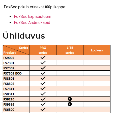
FoxSec pakub erinevat tüüpi kappe:
FoxSec kapisüsteem
FoxSec Andmekapid
Ühilduvus